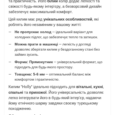
та практичність. Його
білий
колір додає легкості та
свіжості будь-якому інтер'єру, а безворсовий дизайн
забезпечує максимальний комфорт.
Цей килим має ряд
унікальних особливостей
, які
роблять його незамінним у вашому житті:
Не пропускає холод
— ідеальний варіант для
холодних підлог, що забезпечує тепло та затишок.
Можна прати в машинці
— легкість у догляді
дозволяє зберігати килим у бездоганному стані без
зайвих зусиль.
Форма: Прямокутник
— універсальний формат, що
підходить для будь-якого простору.
Товщина: 5-6 мм
— оптимальний баланс між
комфортом і практичністю.
Килим "Holly" ідеально підходить для
вітальні
,
кухні
,
спальні
та
прихожої
. Його універсальність дозволяє
легко інтегрувати його в будь-який інтер'єр, надаючи
йому етнічного шарму завдяки своєму турецькому
походженню.