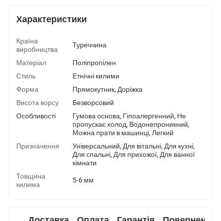
Характеристики
Країна
Туреччина
виробництва
Матеріал
Поліпропілен
Стиль
Етнічні килими
Форма
Прямокутник
,
Доріжка
Висота ворсу
Безворсовий
Особливості
Гумова основа
,
Гіпоалергенний
,
Не
пропускає холод
,
Водонепроникний
,
Можна прати в машинці
,
Легкий
Призначення
Універсальний
,
Для вітальні
,
Для кухні
,
Для спальні
,
Для прихожої
,
Для ванної
кімнати
Товщина
5-6 мм
килима
Доставка
Оплата
Гарантія
Повернення