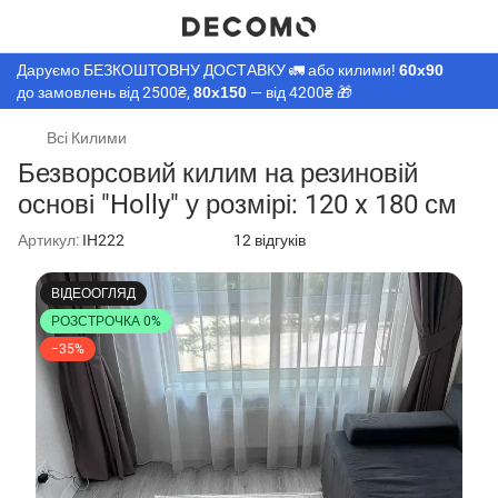
Даруємо БЕЗКОШТОВНУ ДОСТАВКУ 🚛 або килими!
60х90
до замовлень від 2500₴,
80х150
— від 4200₴ 🎁
Всі Килими
Безворсовий килим на резиновій
основі "Holly" у розмірі: 120 x 180 см
Артикул:
IH222
12 відгуків
ВІДЕООГЛЯД
РОЗСТРОЧКА 0%
−35%