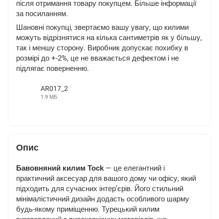
після отримання товару покупцем. Більше інформації
за
посиланням
.
Шановні покупці, звертаємо вашу увагу, що килими
можуть відрізнятися на кілька сантиметрів як у більшу,
так і меншу сторону. Виробник допускає похибку в
розмірі до +-2%, це не вважається дефектом і не
підлягає поверненню.
AR017_2
1.9 МБ
MP4
Опис
Бавовняний килим Tock
— це елегантний і
практичний аксесуар для вашого дому чи офісу, який
підходить для сучасних інтер’єрів. Його стильний
мінімалістичний дизайн додасть особливого шарму
будь-якому приміщенню. Турецький килим