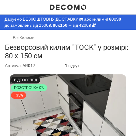
Даруємо БЕЗКОШТОВНУ ДОСТАВКУ 🚛 або килими!
60х90
до замовлень від 2500₴,
80х150
— від 4200₴ 🎁
Всі Килими
Безворсовий килим "TOCK" у розмірі:
80 x 150 см
Артикул:
AR017
1 відгук
ВІДЕООГЛЯД
РОЗСТРОЧКА 0%
−35%