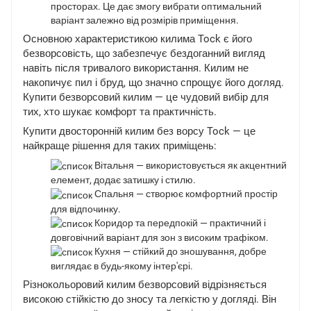
просторах. Це дає змогу вибрати оптимальний
варіант залежно від розмірів приміщення.
Основною характеристикою килима Tock є його
безворсовість, що забезпечує бездоганний вигляд
навіть після тривалого використання. Килим не
накопичує пил і бруд, що значно спрощує його догляд.
Купити безворсовий килим — це чудовий вибір для
тих, хто шукає комфорт та практичність.
Купити двосторонній килим без ворсу Tock — це
найкраще рішення для таких приміщень:
Вітальня — використовується як акцентний
елемент, додає затишку і стилю.
Спальня — створює комфортний простір
для відпочинку.
Коридор та передпокій — практичний і
довговічний варіант для зон з високим трафіком.
Кухня — стійкий до зношування, добре
виглядає в будь-якому інтер'єрі.
Різнокольоровий килим безворсовий відрізняється
високою стійкістю до зносу та легкістю у догляді. Він