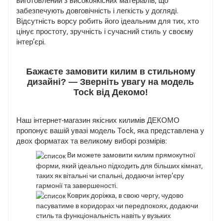
виготовлений з високоякісних матеріалів, що
забезпечують довговічність і легкість у догляді.
Відсутність ворсу робить його ідеальним для тих, хто
цінує простоту, зручність і сучасний стиль у своєму
інтер’єрі.
Бажаєте замовити килим в стильному
дизайні? — Зверніть увагу на модель
Tock від Декомо!
Наш інтернет-магазин якісних килимів ДЕКОМО
пропонує вашій увазі модель Tock, яка представлена у
двох форматах та великому виборі розмірів:
Ви можете замовити килим прямокутної
форми, який ідеально підходить для більших кімнат,
таких як вітальні чи спальні, додаючи інтер’єру
гармонії та завершеності.
Коврик доріжка, в свою чергу, чудово
пасуватиме в коридорах чи передпокоях, додаючи
стиль та функціональність навіть у вузьких