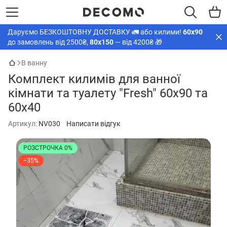
Даруємо БЕЗКОШТОВНУ ДОСТАВКУ 🚛 або килими!
60х90
до замовлень від 2500₴,
80х150
— від 4200₴ 🎁
В ванну
Комплект килимів для ванної
кімнати та туалету "Fresh" 60х90 та
60х40
Артикул:
NV030
Написати відгук
РОЗСТРОЧКА 0%
−35%