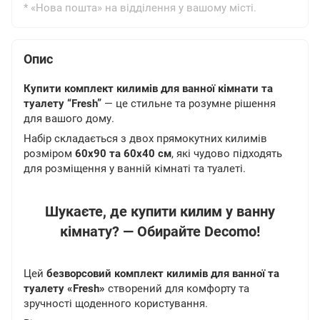
* «Нова пошта» на відділення у вашому місті.
Опис
Купити комплект килимів для ванної кімнати та
туалету “Fresh”
— це стильне та розумне рішення
для вашого дому.
Набір складається з двох прямокутних килимів
розміром
60х90 та 60х40 см
, які чудово підходять
для розміщення у ванній кімнаті та туалеті.
Шукаєте, де купити килим у ванну
кімнату? — Обирайте Decomo!
Цей
безворсовий комплект килимів для ванної та
туалету «Fresh»
створений для комфорту та
зручності щоденного користування.