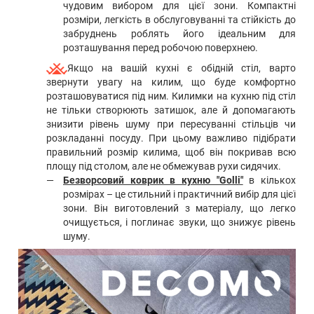
чудовим вибором для цієї зони. Компактні
розміри, легкість в обслуговуванні та стійкість до
забруднень роблять його ідеальним для
розташування перед робочою поверхнею.
Якщо на вашій кухні є обідній стіл, варто
звернути увагу на килим, що буде комфортно
розташовуватися під ним. Килимки на кухню під стіл
не тільки створюють затишок, але й допомагають
знизити рівень шуму при пересуванні стільців чи
розкладанні посуду. При цьому важливо підібрати
правильний розмір килима, щоб він покривав всю
площу під столом, але не обмежував рухи сидячих.
Безворсовий коврик в кухню "Golli"
в кількох
розмірах – це стильний і практичний вибір для цієї
зони. Він виготовлений з матеріалу, що легко
очищується, і поглинає звуки, що знижує рівень
шуму.