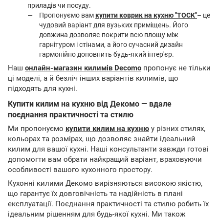
приладів чи посуду.
Пропонуємо вам
купити коврик на кухню "TOCK"
– це
чудовий варіант для вузьких приміщень. Його
довжина дозволяє покрити всю площу між
гарнітуром і стінами, а його сучасний дизайн
гармонійно доповнить будь-який інтер'єр.
Наш
онлайн-магазин килимів Decomo
пропонує не тільки
ці моделі, а й безліч інших варіантів килимів, що
підходять для кухні.
Купити килим на кухню від Декомо — вдале
поєднання практичності та стилю
Ми пропонуємо
купити килим на кухню
у різних стилях,
кольорах та розмірах, що дозволяє знайти ідеальний
килим для вашої кухні. Наші консультанти завжди готові
допомогти вам обрати найкращий варіант, враховуючи
особливості вашого кухонного простору.
Кухонні килими Декомо вирізняються високою якістю,
що гарантує їх довговічність та надійність в плані
експлуатації. Поєднання практичності та стилю робить їх
ідеальним рішенням для будь-якої кухні. Ми також