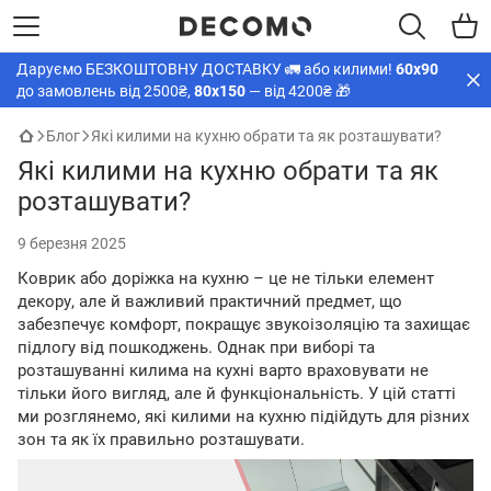
Даруємо БЕЗКОШТОВНУ ДОСТАВКУ 🚛 або килими!
60х90
до замовлень від 2500₴,
80х150
— від 4200₴ 🎁
Блог
Які килими на кухню обрати та як розташувати?
Які килими на кухню обрати та як
розташувати?
9 березня 2025
Коврик або доріжка на кухню – це не тільки елемент
декору, але й важливий практичний предмет, що
забезпечує комфорт, покращує звукоізоляцію та захищає
підлогу від пошкоджень. Однак при виборі та
розташуванні килима на кухні варто враховувати не
тільки його вигляд, але й функціональність. У цій статті
ми розглянемо, які килими на кухню підійдуть для різних
зон та як їх правильно розташувати.