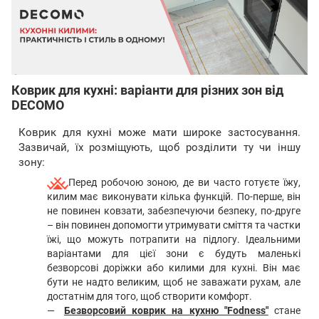
Коврик для кухні: варіанти для різних зон від
DECOMO
Коврик для кухні може мати широке застосування.
Зазвичай, їх розміщують, щоб розділити ту чи іншу
зону:
Перед робочою зоною, де ви часто готуєте їжу,
килим має виконувати кілька функцій. По-перше, він
не повинен ковзати, забезпечуючи безпеку, по-друге
– він повинен допомогти утримувати сміття та частки
їжі, що можуть потрапити на підлогу. Ідеальними
варіантами для цієї зони є будуть маленькі
безворсові доріжки або килими для кухні. Він має
бути не надто великим, щоб не заважати рухам, але
достатнім для того, щоб створити комфорт.
Безворсовий коврик на кухню "Fodness"
стане