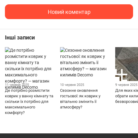
Новий коментар
Інші записи
11 червня 2025
10 червня 2025
9 червня 2025
Де потрібно розмістити
Сезонне оновлення
Для яких кі
коврик у ванну кімнату та
гостьової: як коврик у
обрати кил
скільки їх потрібно для
вітальню змінить її
безворсови
максимального
атмосферу?
комфорту?