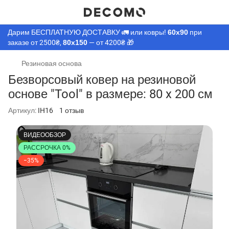
Дарим БЕСПЛАТНУЮ ДОСТАВКУ 🚛 или ковры!
60х90
при
заказе от 2500₴,
80х150
— от 4200₴ 🎁
Резиновая основа
Безворсовый ковер на резиновой
основе "Tool" в размере: 80 x 200 см
Артикул:
IH16
1 отзыв
ВИДЕООБЗОР
РАССРОЧКА 0%
−35%