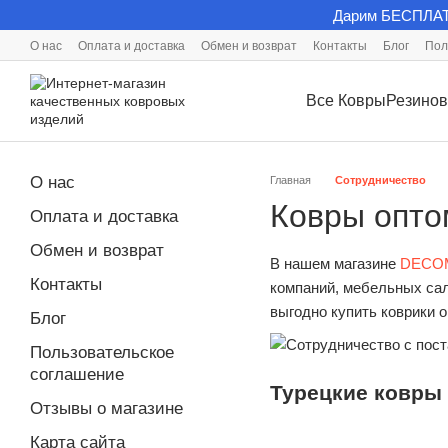
Дарим БЕСПЛАТ
Перейти к основному контенту
О нас
Оплата и доставка
Обмен и возврат
Контакты
Блог
Пол
Политика конфиденциальности
Все Ковры
Резинов
О нас
Главная
Сотрудничество
Ковры опт
Оплата и доставка
Обмен и возврат
В нашем магазине
DECO
Контакты
компаний, мебельных сал
выгодно купить коврики о
Блог
Пользовательское
соглашение
Турецкие ковры
Отзывы о магазине
Карта сайта