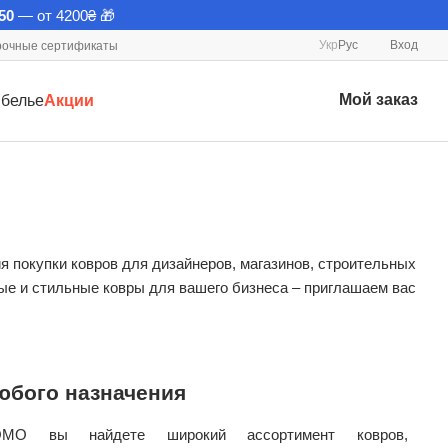
50
— от 4200₴ 🎁
Укр
Рус
Вход
очные сертификаты
Мой заказ
 белье
Акции
 покупки ковров для дизайнеров, магазинов, строительных
ые и стильные ковры для вашего бизнеса – приглашаем вас
юбого назначения
O вы найдете широкий ассортимент ковров,