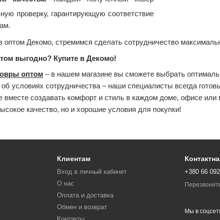
ную проверку, гарантирующую соответствие
ам.
в оптом Декомо, стремимся сделать сотрудничество максимал
птом выгодно? Купите в Декомо!
ковры оптом
– в нашем магазине вы сможете выбрать оптимальн
 об условиях сотрудничества – наши специалисты всегда гото
е вместе создавать комфорт и стиль в каждом доме, офисе или
ысокое качество, но и хорошие условия для покупки!
Клиентам
Контактн
Вход в личный кабинет
+380 66 092
О нас
Перезвонит
Оплата и доставка
Обмен и возврат
Мы в соцсет
Контакты