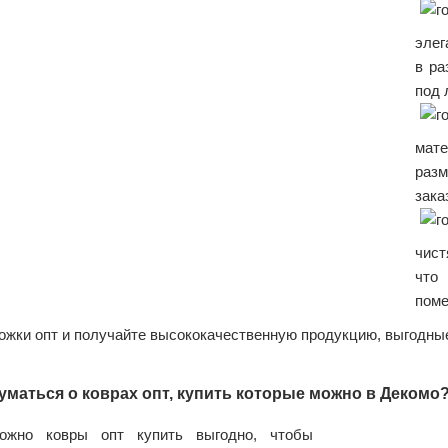
элег
в ра
под 
мат
раз
зака
чист
что
поме
жки опт и получайте высококачественную продукцию, выгодные
уматься о коврах опт, купить которые можно в Декомо
ожно ковры опт купить выгодно, чтобы