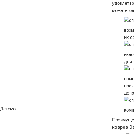
удовлетв
можете за
возм
их с
изн
длит
пом
про
допо
комн
Преимуще
ковров D