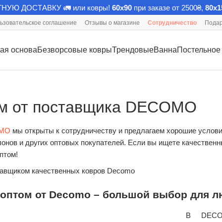
НУЮ ДОСТАВКУ 🚛 или ковры!
60х90
при заказе от 2500₴,
80х1
ьзовательское соглашение
Отзывы о магазине
Сотрудничество
Подар
ая основа
Безворсовые ковры
Трендовые
Ванна
Постельное
ом от поставщика DECOMO
MO
мы открыты к сотрудничеству и предлагаем хорошие условия
онов и других оптовых покупателей. Если вы ищете качественн
птом!
 оптом от Decomo – большой выбор для л
В DECOM