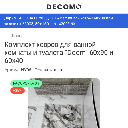
Дарим БЕСПЛАТНУЮ ДОСТАВКУ 🚛 или ковры!
60х90
при
заказе от 2500₴,
80х150
— от 4200₴ 🎁
Ванна
Комплект ковров для ванной
комнаты и туалета "Doom" 60х90 и
60х40
Артикул:
NV06
Оставить отзыв
РАССРОЧКА 0%
−35%