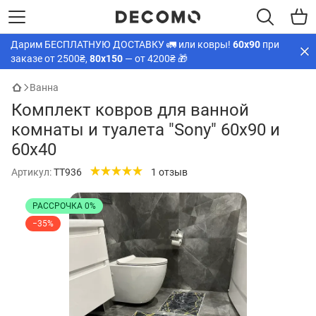
Дарим БЕСПЛАТНУЮ ДОСТАВКУ 🚛 или ковры!
60х90
при
заказе от 2500₴,
80х150
— от 4200₴ 🎁
Ванна
Комплект ковров для ванной
комнаты и туалета "Sony" 60х90 и
60х40
Артикул:
TT936
1 отзыв
РАССРОЧКА 0%
−35%