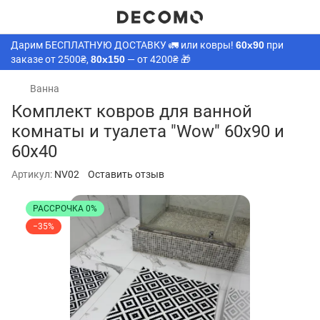
Дарим БЕСПЛАТНУЮ ДОСТАВКУ 🚛 или ковры!
60х90
при
заказе от 2500₴,
80х150
— от 4200₴ 🎁
Ванна
Комплект ковров для ванной
комнаты и туалета "Wow" 60х90 и
60х40
Артикул:
NV02
Оставить отзыв
РАССРОЧКА 0%
−35%