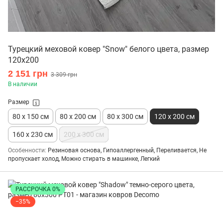
Турецкий меховой ковер "Snow" белого цвета, размер
120х200
2 151 грн
3 309 грн
В наличии
Размер
80 x 150 см
80 x 200 см
80 x 300 см
120 x 200 см
160 х 230 см
200 х 300 см
Особенности
Резиновая основа, Гипоаллергенный, Переливается, Не
пропускает холод, Можно стирать в машинке, Легкий
РАССРОЧКА 0%
−35%