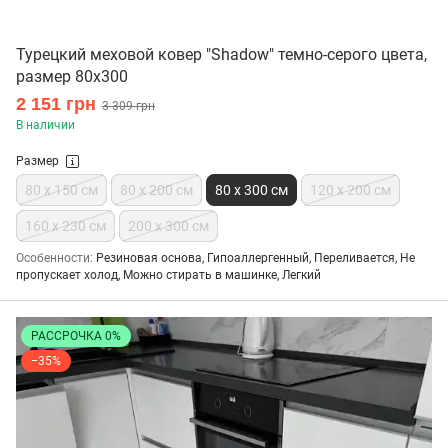
Турецкий меховой ковер "Shadow" темно-серого цвета,
размер 80х300
2 151 грн
3 309 грн
В наличии
Размер
80 x 150 см
80 x 200 см
80 x 300 см
120 x 200 см
160 х 230 см
200 х 300 см
Особенности
Резиновая основа, Гипоаллергенный, Переливается, Не
пропускает холод, Можно стирать в машинке, Легкий
РАССРОЧКА 0%
−35%