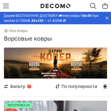
Дарим БЕСПЛАТНУЮ ДОСТАВКУ 🚛 или ковры!
60х90
при
заказе от 2500₴,
80х150
— от 4200₴ 🎁
Все Ковры
Ворсовые ковры
Фильтр
По популярности
1
РАССРОЧКА 0%