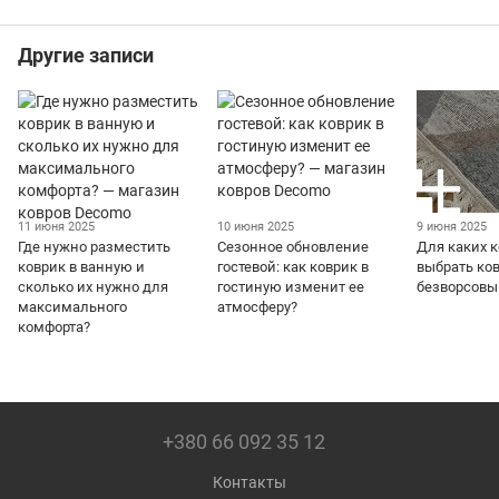
Другие записи
11 июня 2025
10 июня 2025
9 июня 2025
Где нужно разместить
Сезонное обновление
Для каких 
коврик в ванную и
гостевой: как коврик в
выбрать ко
сколько их нужно для
гостиную изменит ее
безворсовы
максимального
атмосферу?
комфорта?
+380 66 092 35 12
Контакты