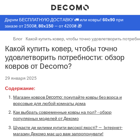
Дарим БЕСПЛАТНУЮ ДОСТАВКУ 🚛 или ковры!
60х90
при
заказе от 2500₴,
80х150
— от 4200₴ 🎁
Блог
Какой купить ковер, чтобы точно удовлетворить потребн
Какой купить ковер, чтобы точно
удовлетворить потребности: обзор
ковров от Decomo?
29 января 2025
Содержание:
Магазин ковров Decomo: покупайте ковры без ворса и
ворсовые для любой комнаты дома
Как выбрать современные ковры на пол? - обзор
популярных моделей от Декомо
Шукаєте де килими купити високої якості? — Інтернет-
магазин Декомо має що вам запропонувати!