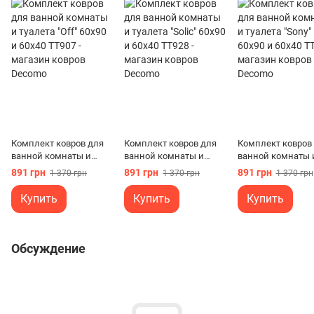
Комплект ковров для
Комплект ковров для
Комплект ковров
ванной комнаты и
ванной комнаты и
ванной комнаты 
туалета "Off" 60х90 и
туалета "Solic" 60х90 и
туалета "Sony" 60
891 грн
891 грн
891 грн
1 370 грн
1 370 грн
1 370 грн
60х40
60х40
60х40
Купить
Купить
Купить
Обсуждение